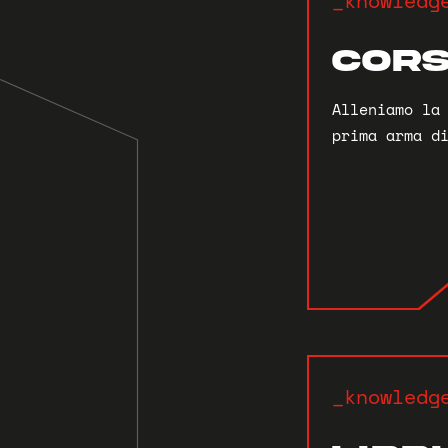
_knowledg
CORS
Alleniamo la
prima arma d
_knowledg