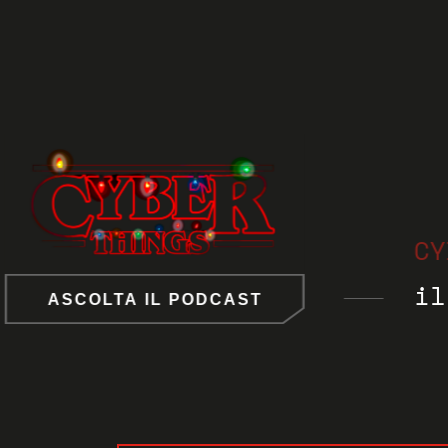
CYBER TH
il Sotto
LTA IL PODCAST