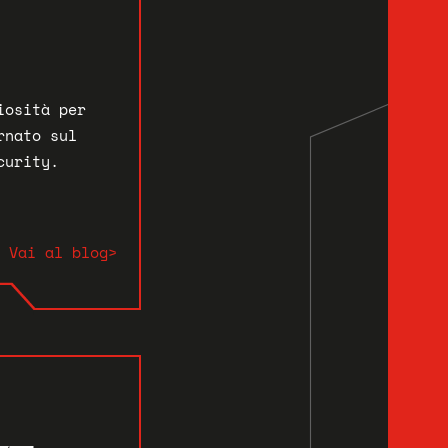
iosità per
rnato sul
curity.
Vai al blog>