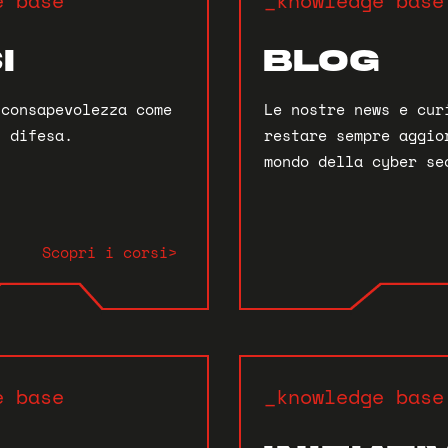
e base
_knowledge base
I
BLOG
 consapevolezza come
Le nostre news e cur
i difesa.
restare sempre aggio
mondo della cyber se
Scopri i corsi>
e base
_knowledge base