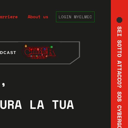
arriere
About us
LOGIN MYELMEC
SEI SOTTO ATTACCO? SOS CYBERGON
ODCAST
ODCAST
’
’
URA LA TUA
URA LA TUA