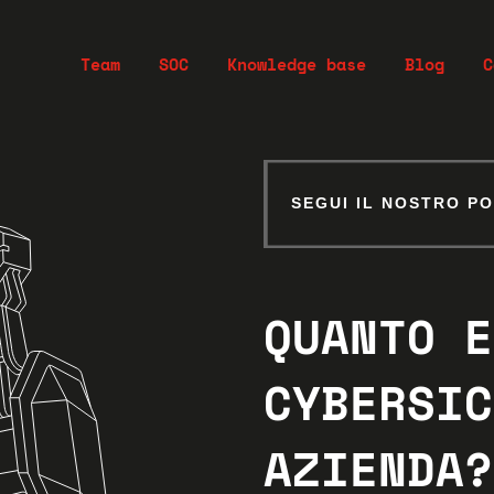
Team
SOC
Knowledge base
Blog
C
SEGUI IL NOSTRO P
SEGUI IL NOSTRO P
QUANTO E
QUANTO E
CYBERSIC
CYBERSIC
AZIENDA?
AZIENDA?