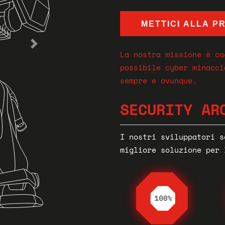
METTICI ALLA P
METTICI ALLA P
La nostra missione è ca
La nostra missione è ca
possibile cyber minacci
possibile cyber minacci
sempre e ovunque.
sempre e ovunque.
SECURITY AR
SECURITY CO
I nostri sviluppatori s
Più che consulenti: sia
migliore soluzione per 
tuo progetto di cyber s