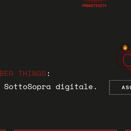
INGS
:
Sopra digitale.
ASCOLTA IL 